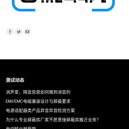
找到我们：
Facebook
Twitter
YouTube
page
page
page
opens
opens
opens
in
in
in
new
new
new
window
window
window
测试动态
消声室，隔音房是如何做到消音的
EMI/EMC电磁兼容设计与屏蔽要求
电源适配器类产品异音异音检测方案
为什么专业屏蔽房厂家不愿意接屏蔽房搬迁业务？