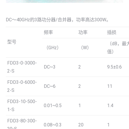
DC～40GHz的3路功分器/合并器，功率高达300W。
频率
功率
插损
型号
（dB，最
（GHz）
（W）
值）
FDD3-0-3000-
DC~3
2
9.5±0.6
2-S
FDD3-0-6000-
DC~6
2
11
2-S
FDD3-10-500-
0.01~0.5
1
1.4
1-S
FDD3-80-300-
0.08~0.3
20
1
20-S