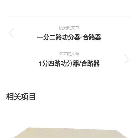
项
历史的文章
目
一分二路功分器-合路器
上
一
导
个
未来的文章
航
项
1分四路功分器/合路器
下
目：
一
个
项
相关项目
目：