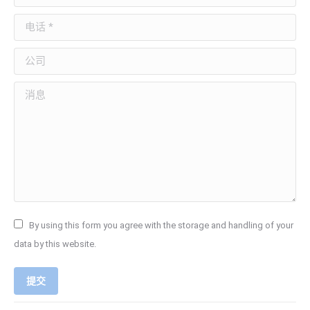
电话 *
公司
消息
By using this form you agree with the storage and handling of your
data by this website.
提交