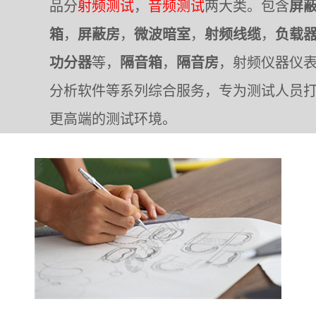
品分
射频测试
，
音频测试
两大类。包含
屏
箱
，
屏蔽房
，
微波暗室
，
射频线缆
，
负载
功分器
等，
隔音箱
，
隔音房
，射频仪器仪
分析软件等系列综合服务，专为测试人员
更高端的测试环境。