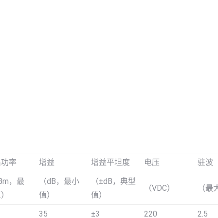
出功率
增益
增益平坦度
电压
驻波
Bm，最
（dB，最小
（±dB，典型
（VDC）
（最
值）
值）
值）
35
±3
220
2.5