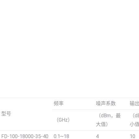
频率
噪声系数
输
型号
（dBm，最
（d
（GHz）
大值）
小
FD-100-18000-35-40
0.1~18
4
10