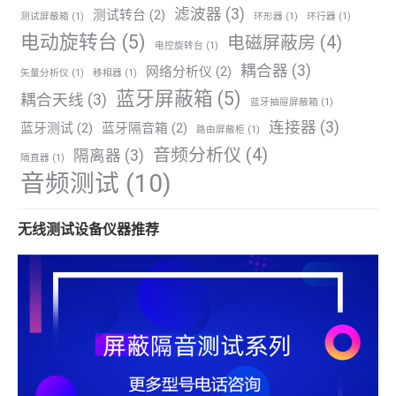
滤波器
(3)
测试转台
(2)
测试屏蔽箱
(1)
环形器
(1)
环行器
(1)
电动旋转台
(5)
电磁屏蔽房
(4)
电控旋转台
(1)
耦合器
(3)
网络分析仪
(2)
矢量分析仪
(1)
移相器
(1)
蓝牙屏蔽箱
(5)
耦合天线
(3)
蓝牙抽屉屏蔽箱
(1)
连接器
(3)
蓝牙测试
(2)
蓝牙隔音箱
(2)
路由屏蔽柜
(1)
音频分析仪
(4)
隔离器
(3)
隔直器
(1)
音频测试
(10)
无线测试设备仪器推荐