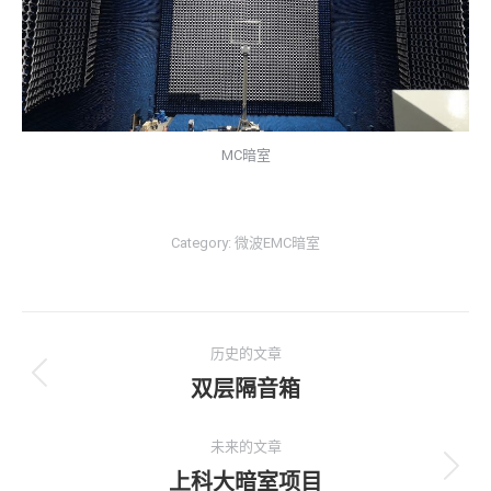
MC暗室
Category:
微波EMC暗室
项
历史的文章
目
双层隔音箱
上
一
导
个
未来的文章
航
项
上科大暗室项目
下