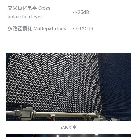
交叉极化电平 Cross
<-25dB
polariztion level
多路径损耗 Multi-path loss
≤±0.25dB
EMC暗室