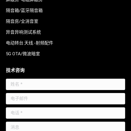
隔音箱/蓝牙隔音箱
隔音房/全消音室
异音异响测试系统
电动转台.天线.-射频配件
5G OTA/微波暗室
技术咨询
姓名 *
电子邮件
电话 *
消息