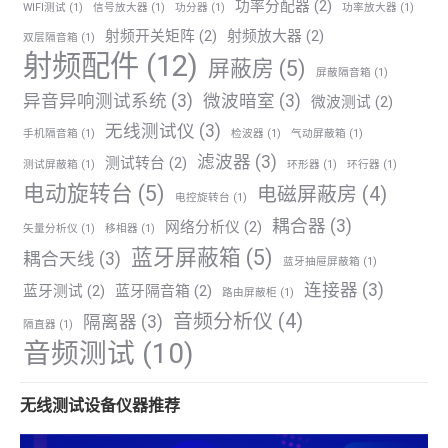
功率分配器
(2)
WIFI测试
(1)
信号放大器
(1)
功分器
(1)
功率放大器
(1)
射频开关矩阵
(2)
射频放大器
(2)
双层隔音箱
(1)
射频配件
(12)
屏蔽房
(5)
屏蔽隔音箱
(1)
异音异响测试系统
(3)
微波暗室
(3)
微波测试
(2)
无线测试仪
(3)
手机隔音箱
(1)
检波器
(1)
气动屏蔽箱
(1)
滤波器
(3)
测试转台
(2)
测试屏蔽箱
(1)
环形器
(1)
环行器
(1)
电动旋转台
(5)
电磁屏蔽房
(4)
电控旋转台
(1)
耦合器
(3)
网络分析仪
(2)
矢量分析仪
(1)
移相器
(1)
蓝牙屏蔽箱
(5)
耦合天线
(3)
蓝牙抽屉屏蔽箱
(1)
连接器
(3)
蓝牙测试
(2)
蓝牙隔音箱
(2)
路由屏蔽柜
(1)
音频分析仪
(4)
隔离器
(3)
隔直器
(1)
音频测试
(10)
无线测试设备仪器推荐