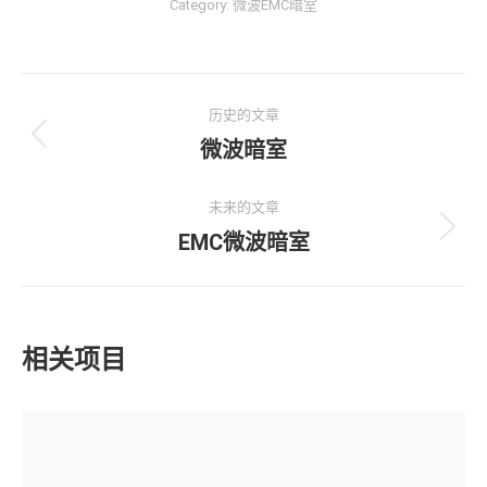
Category:
微波EMC暗室
项
历史的文章
目
微波暗室
上
一
导
个
未来的文章
航
项
EMC微波暗室
下
目：
一
个
项
相关项目
目：