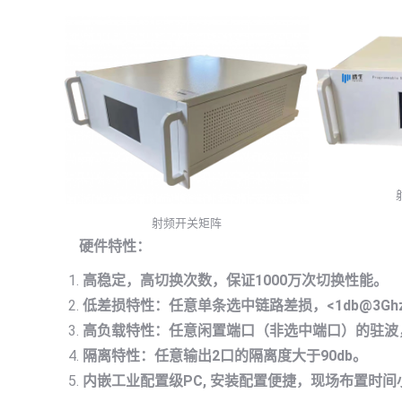
射频开关矩阵
硬件特性：
高稳定，高切换次数，保证
1000
万次切换性能。
低差损特性：任意单条选中链路差损，
<1db@3Gh
高负载特性：任意闲置端口（非选中端口）的驻波
隔离特性：任意输出
2
口的隔离度大于
90db。
内嵌工业配置级
PC,
安装配置便捷，现场布置时间