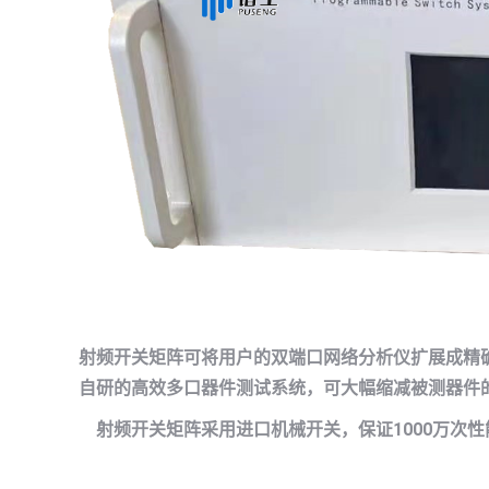
射频开关矩阵可将用户的
双端口
网络分析仪扩展成精
自研的高效多
口器件
测试系统，
可大
幅缩减被测
器件
射频开关矩阵采
用进口机械开关，保证1000万
次性