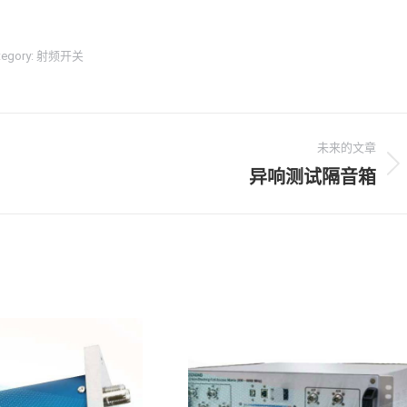
tegory:
射频开关
未来的文章
异响测试隔音箱
下
一
个
项
目：