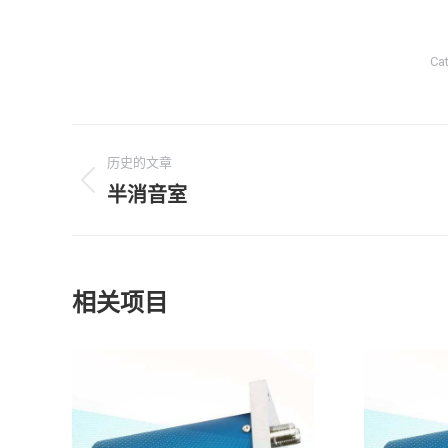
Ca
项
历史的文章
目
半消音室
上
一
导
个
航
项
相关项目
目：