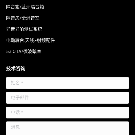
隔音箱/蓝牙隔音箱
隔音房/全消音室
异音异响测试系统
电动转台.天线.-射频配件
5G OTA/微波暗室
技术咨询
姓名 *
电子邮件
电话 *
消息