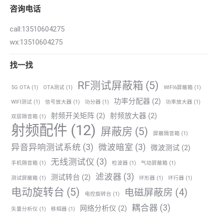
咨询电话
call:13510604275
wx:13510604275
找一找
RF测试屏蔽箱
(5)
5G OTA
(1)
OTA测试
(1)
WIFI6屏蔽箱
(1)
功率分配器
(2)
WIFI测试
(1)
信号放大器
(1)
功分器
(1)
功率放大器
(1)
射频开关矩阵
(2)
射频放大器
(2)
双层隔音箱
(1)
射频配件
(12)
屏蔽房
(5)
屏蔽隔音箱
(1)
异音异响测试系统
(3)
微波暗室
(3)
微波测试
(2)
无线测试仪
(3)
手机隔音箱
(1)
检波器
(1)
气动屏蔽箱
(1)
滤波器
(3)
测试转台
(2)
测试屏蔽箱
(1)
环形器
(1)
环行器
(1)
电动旋转台
(5)
电磁屏蔽房
(4)
电控旋转台
(1)
耦合器
(3)
网络分析仪
(2)
矢量分析仪
(1)
移相器
(1)