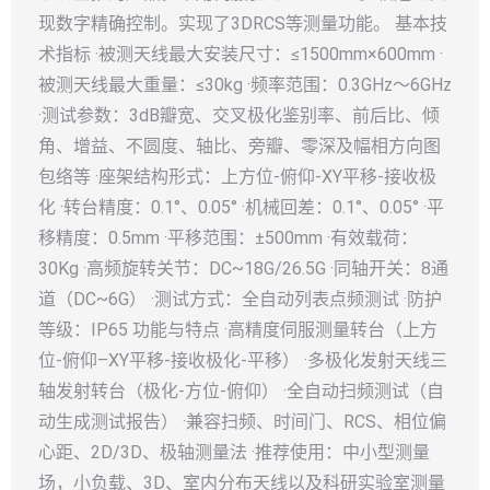
现数字精确控制。实现了3DRCS等测量功能。 基本技
术指标 ·被测天线最大安装尺寸：≤1500mm×600mm ·
被测天线最大重量：≤30kg ·频率范围：0.3GHz～6GHz
·测试参数：3dB瓣宽、交叉极化鉴别率、前后比、倾
角、增益、不圆度、轴比、旁瓣、零深及幅相方向图
包络等 ·座架结构形式：上方位-俯仰-XY平移-接收极
化 ·转台精度：0.1°、0.05° ·机械回差：0.1°、0.05° ·平
移精度：0.5mm ·平移范围：±500mm ·有效载荷：
30Kg ·高频旋转关节：DC~18G/26.5G ·同轴开关：8通
道（DC~6G） ·测试方式：全自动列表点频测试 ·防护
等级：IP65 功能与特点 ·高精度伺服测量转台（上方
位-俯仰–XY平移-接收极化-平移） ·多极化发射天线三
轴发射转台（极化-方位-俯仰） ·全自动扫频测试（自
动生成测试报告） ·兼容扫频、时间门、RCS、相位偏
心距、2D/3D、极轴测量法 ·推荐使用：中小型测量
场，小负载、3D、室内分布天线以及科研实验室测量