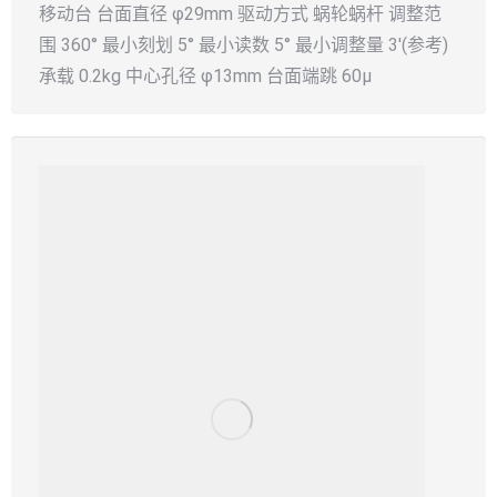
移动台 台面直径 φ29mm 驱动方式 蜗轮蜗杆 调整范
围 360° 最小刻划 5° 最小读数 5° 最小调整量 3′(参考)
承载 0.2kg 中心孔径 φ13mm 台面端跳 60μ