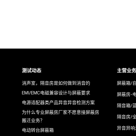
测试动态
主营业
消声室，隔音房是如何做到消音的
屏蔽箱/
EMI/EMC电磁兼容设计与屏蔽要求
屏蔽房-
电源适配器类产品异音异音检测方案
隔音箱/
为什么专业屏蔽房厂家不愿意接屏蔽房
隔音房/
搬迁业务？
异音异响
电动转台屏蔽箱