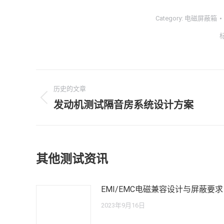
Category:
电磁屏蔽箱
文
历史的文章
章
发动机测试隔音房系统设计方案
历
史
导
的
航
文
其他测试资讯
章：
EMI/EMC电磁兼容设计与屏蔽要求
2023年9月16日