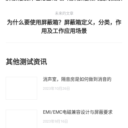
史
导
的
未来的文章
航
文
为什么要使用屏蔽箱？屏蔽箱定义，分类，作
未
章：
用及工作应用场景
来
的
文
章：
其他测试资讯
消声室，隔音房是如何做到消音的
2023年10月26日
EMI/EMC电磁兼容设计与屏蔽要求
2023年9月16日