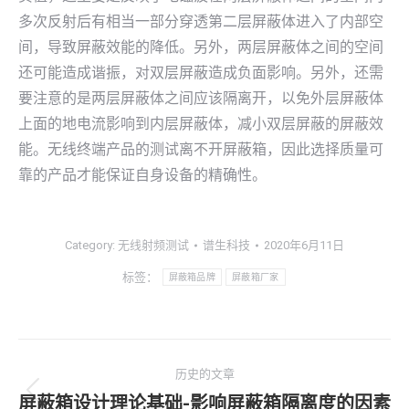
多次反射后有相当一部分穿透第二层屏蔽体进入了内部空
间，导致屏蔽效能的降低。另外，两层屏蔽体之间的空间
还可能造成谐振，对双层屏蔽造成负面影响。另外，还需
要注意的是两层屏蔽体之间应该隔离开，以免外层屏蔽体
上面的地电流影响到内层屏蔽体，减小双层屏蔽的屏蔽效
能。无线终端产品的测试离不开屏蔽箱，因此选择质量可
靠的产品才能保证自身设备的精确性。
Category:
无线射频测试
谱生科技
2020年6月11日
标签：
屏蔽箱品牌
屏蔽箱厂家
文
历史的文章
章
屏蔽箱设计理论基础-影响屏蔽箱隔离度的因素
历