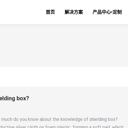
首页
解决方案
产品中心•定制
elding box?
ow much do you know about the knowledge of shielding box?
ductive silver cloth on foam plastic, forming a soft pad, which