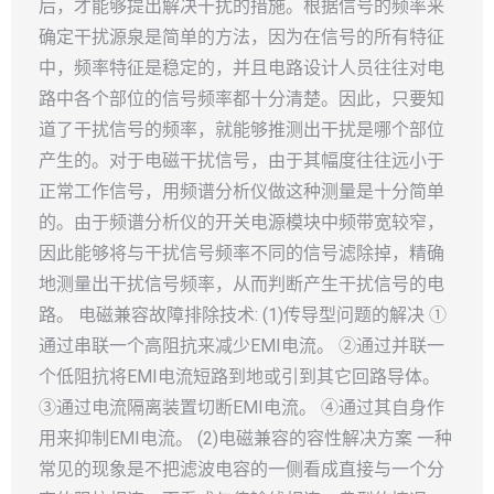
后，才能够提出解决干扰的措施。根据信号的频率来
确定干扰源泉是简单的方法，因为在信号的所有特征
中，频率特征是稳定的，并且电路设计人员往往对电
路中各个部位的信号频率都十分清楚。因此，只要知
道了干扰信号的频率，就能够推测出干扰是哪个部位
产生的。对于电磁干扰信号，由于其幅度往往远小于
正常工作信号，用频谱分析仪做这种测量是十分简单
的。由于频谱分析仪的开关电源模块中频带宽较窄，
因此能够将与干扰信号频率不同的信号滤除掉，精确
地测量出干扰信号频率，从而判断产生干扰信号的电
路。 电磁兼容故障排除技术: (1)传导型问题的解决 ①
通过串联一个高阻抗来减少EMI电流。 ②通过并联一
个低阻抗将EMI电流短路到地或引到其它回路导体。
③通过电流隔离装置切断EMI电流。 ④通过其自身作
用来抑制EMI电流。 (2)电磁兼容的容性解决方案 一种
常见的现象是不把滤波电容的一侧看成直接与一个分