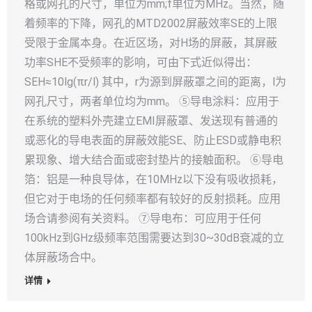
格或网孔的尺寸，单位为mm;f单位为MHz。当然，随
着频率的下降，网孔的MTD2002屏蔽效率SE的上限
受限于金属本身。在近区场，对H场的屏蔽，其屏蔽
功率SHE不受频率的影响，可由下式近似得出：
SEH≈10lg(πr/l) 其中，r为源到屏蔽罩之间的距离，l为
网孔尺寸，两者单位均为mm。 ⑤导电涂料：应用于
在系统的塑料外壳建立EMI屏蔽罩、发送现有普通的
或恶化的导电表面的屏蔽效能SE、防止ESD或静电积
累现象、增大结合面或密封垫片的接触面积。 ⑥导电
箔：铝是一种良导体，在10MHz以下没有吸收损耗，
但它对于电场的任何频率都有较好的反射损耗。应用
场合请参阅有关资料。 ⑦导电布：可应用于任何
100kHz到GHz级频率范围需要达到30~30dB衰减的立
体屏蔽场合中。
详情