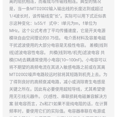
离的阻抗相连，而看成与传输线相连。典型的情况
是，当一条MTD2002输入输出线的长度达到或超过
1/4波长时，该传输线变“长”。实际可以用下式近似表
示这种变化：l≥55/f 式中：l单元为m，f单位为
MHz。这个公式考虑了平均传播速度，它是开关电源
模块自由空间理论的0.75倍。 电介质材料及容差电磁
干扰滤波使用的大部分电容是无极性电容。 差模(线到
线)滤波电容性电容。 共模(线到地/机壳)滤波电容 共
模(CM)去耦通常使用小电容(10~100nF)。小电容可以
将不期望的高频电流在其进入敏感电路之前或在其离
MTD2002噪声电路较远时就将其短路到机壳上去。为
了得到良好的高频衰减电路，减小或消除寄生电感是
关键之所在。因此有必要使用超短导线，尤其希望使
用无引线元器件。 (3)感性、串联损耗电磁兼容解决方
案 就电容而言，Zs和Z1如果不是纯电阻的话，在计算
频率时，要使用它们的实际值。电容器串联在电源或