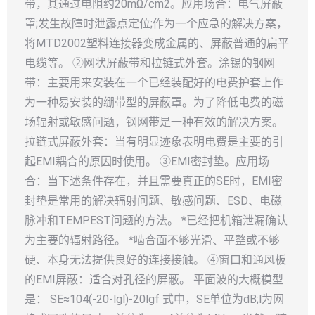
带，其通过电阻约20mΩ/cm2。应用场合：电气屏蔽
罩;发生故障时泄露点定位;作为一个应急的解决方案，
将MTD2002塑料连接器变成金属的、屏蔽普通的扁平
电缆等。 ②网状屏蔽带和拉链式外套。涂锡的钢网
带：主要用来安装在一个已经装配好的电费护套上作
为一种易安装的绷带型的屏蔽罩。为了降低电费的磁
场辐射或敏感问题，钢网带是一种有效的解决方案。
拉链式屏蔽外套：当有明显迹象表明电费是主要的引
起EMI耦合的原因时使用。 ③EMI密封垫。应用场
合：当下述条件存在，并且需要真正的SE时，EMI密
封垫是常用的解决辐射问题、敏感问题、ESD、电磁
脉冲和TEMPEST问题的方法。 *已经把机箱泄漏确认
为主要的辐射路径。 *啮合面不够光滑、平整或不够
硬、本身无法提供良好的连接接触。 ④窗口和通风板
的EMI屏蔽：适合对孔径的屏蔽。 平面波的大概模型
是： SE≈104(-20-lgl)-20lgf 式中，SE单位为dB;l为网