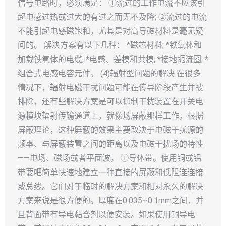
信号电路时，必须满足： ①流过的工作电流不应该引
起电感过热或过大的有过之而无不及降; ②流过的电流
不能引起电感磁饱和，尤其是对高导磁材料是毫无疑
问的。 解决方案有以下几种： *磁芯材料; *铁氧体和
加载铁氧体的电缆; *电感、差模和共模; *接地扼流圈; *
组合式电感电容元件。 (4)辐射型问题的解决 在很多
情况下，辐射电磁干扰问题可能在传导阶段产生并被
排除，还有些解决方案是可以抑制干扰装置在开关电
源模块辐射传输通道上，就像场屏蔽那样工作。根据
屏蔽理论，这种屏蔽的效果主要取决于电磁干扰源的
频率、与屏蔽装置之间的距离以及电磁干扰场的特性
——电场、磁场或者平面波。 ①导体带。使用铜或铝
带要吧简单快速地建立一种直接的屏蔽和低阻连连接
或总线。它们对于临时的解决方案和相对永久的解决
方案来说是很方便的。厚度在0.035~0.1mm之间，并
且背面带有导电黏合剂以便安装。如果使用铜导电