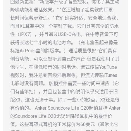
回最新更新：“新版本升级了音量控制，优化了其主动
降噪功能和通话效果。” “它还增加了超柔软的耳罩，
长时间佩戴更舒适。” 它们确实舒适，安全地适合我，
而且XL耳塞中的一个密封了我。它们具有完全的防水
性（IPX7），并且通过USB-C充电，在中等音量下可
获得长达七个小时的电池寿命。（充电盒看起来像是
标准AirPods盒的胖版本。）通话质量很好-它们具有
侧音功能，可以让您听到自己的声音-但是我使用了其
他型号，在降低噪音的同时电话。流式传输YouTube
视频时，我注意到音频滞后现象，但流式传输iTunes
电影时没有问题。 触摸控件需要一些时间来适应（它
们有些笨拙），并且包装盒中的说明似乎只适用于旧
版X3，这也无济于事。除了一些小的缺点，X3还是很
有价值的。 Anker Soundcore Life Q20超值耳挂 Anker
的Soundcore Life Q20无疑是降噪耳机中的最佳价
值。这些耳罩式耳机的正常标价为60美元（通常比它