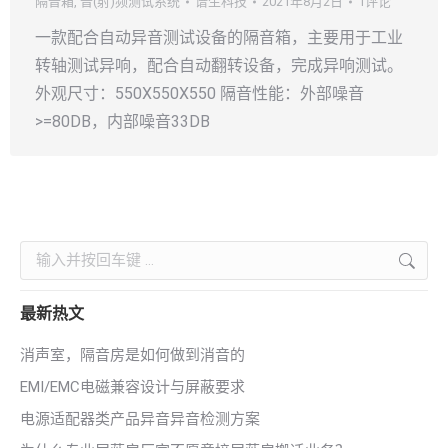
隔音箱
,
音(射)频测试系统
谱生科技
2021年8月2日
1评论
一款配合自动异音测试设备的隔音箱，主要用于工业
转轴测试异响，配合自动翻转设备，完成异响测试。
外观尺寸：550X550X550 隔音性能：外部噪音
>=80DB，内部噪音33DB
Search:
最新热文
消声室，隔音房是如何做到消音的
EMI/EMC电磁兼容设计与屏蔽要求
电源适配器类产品异音异音检测方案