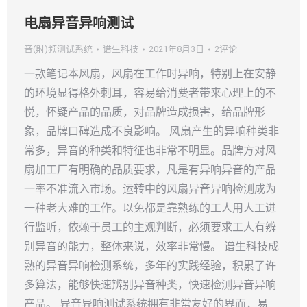
电扇异音异响测试
音(射)频测试系统
谱生科技
2021年8月3日
2评论
一款笔记本风扇，风扇在工作时异响，特别上在安静
的环境显得格外刺耳，容易给消费者带来心理上的不
悦，怀疑产品的品质，对品牌造成损害，给品牌形
象，品牌口碑造成不良影响。 风扇产生的异响种类非
常多，异音的种类和特征也非常不明显。品牌方对风
扇加工厂有明确的品质要求，凡是有异响异音的产品
一率不准流入市场。运转中的风扇异音异响检测成为
一种老大难的工作。以免都是靠熟练的工人用人工进
行监听，依赖于员工的主观判断，必须要求工人有辨
别异音的能力，整体来说，效率非常慢。 谱生科技成
熟的异音异响检测系统，多年的实践经验，积累了许
多算法，能够快速辨别异音种类，快速检测异音异响
产品。 异音异响测试系统拥有非常友好的界面，易