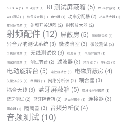
RF测试屏蔽箱
(5)
5G OTA
(1)
OTA测试
(1)
WIFI6屏蔽箱
(1)
功率分配器
(2)
WIFI测试
(1)
信号放大器
(1)
功分器
(1)
功率放大器
(1)
射频开关矩阵
(2)
射频放大器
(2)
双层隔音箱
(1)
射频配件
(12)
屏蔽房
(5)
屏蔽隔音箱
(1)
异音异响测试系统
(3)
微波暗室
(3)
微波测试
(2)
无线测试仪
(3)
手机隔音箱
(1)
检波器
(1)
气动屏蔽箱
(1)
滤波器
(3)
测试转台
(2)
测试屏蔽箱
(1)
环形器
(1)
环行器
(1)
电动旋转台
(5)
电磁屏蔽房
(4)
电控旋转台
(1)
耦合器
(3)
网络分析仪
(2)
矢量分析仪
(1)
移相器
(1)
蓝牙屏蔽箱
(5)
耦合天线
(3)
蓝牙抽屉屏蔽箱
(1)
连接器
(3)
蓝牙测试
(2)
蓝牙隔音箱
(2)
路由屏蔽柜
(1)
音频分析仪
(4)
隔离器
(3)
隔直器
(1)
音频测试
(10)