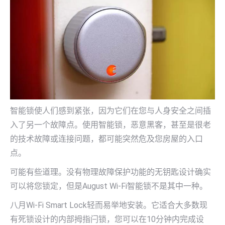
智能锁使人们感到紧张，因为它们在您与人身安全之间插
入了另一个故障点。使用智能锁，恶意黑客，甚至是很老
的技术故障或连接问题，都可能突然危及您房屋的入口
点。
可能有些道理。没有物理故障保护功能的无钥匙设计确实
可以将您锁定，但是August Wi-Fi智能锁不是其中一种。
八月Wi-Fi Smart Lock轻而易举地安装。它适合大多数现
有死锁设计的内部拇指闩锁，您可以在10分钟内完成设