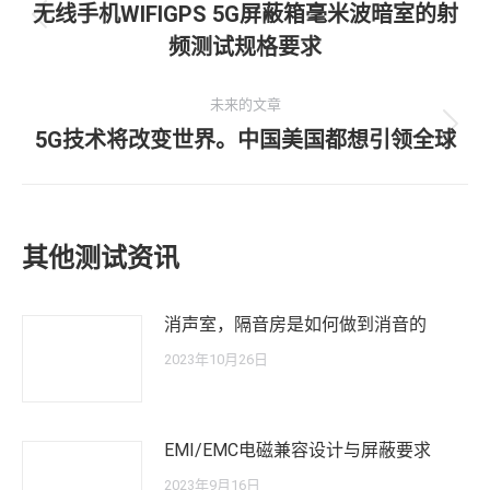
章
无线手机WIFIGPS 5G屏蔽箱毫米波暗室的射
历
频测试规格要求
导
史
的
航
未来的文章
文
5G技术将改变世界。中国美国都想引领全球
未
章：
来
的
文
其他测试资讯
章：
消声室，隔音房是如何做到消音的
2023年10月26日
EMI/EMC电磁兼容设计与屏蔽要求
2023年9月16日