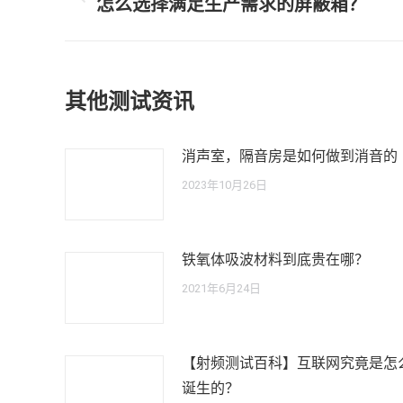
章
怎么选择满足生产需求的屏蔽箱？
历
史
导
的
航
文
其他测试资讯
章：
消声室，隔音房是如何做到消音的
2023年10月26日
铁氧体吸波材料到底贵在哪？
2021年6月24日
【射频测试百科】互联网究竟是怎
诞生的？