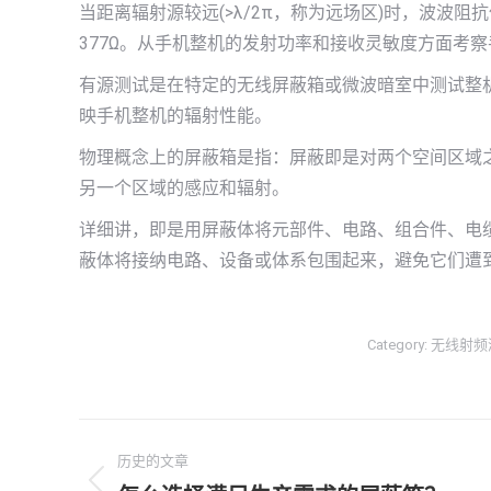
当距离辐射源较远(>λ/2π，称为远场区)时，波波
377Ω。从手机整机的发射功率和接收灵敏度方面考
有源测试是在特定的无线屏蔽箱或微波暗室中测试整
映手机整机的辐射性能。
物理概念上的屏蔽箱是指：屏蔽即是对两个空间区域
另一个区域的感应和辐射。
详细讲，即是用屏蔽体将元部件、电路、组合件、电
蔽体将接纳电路、设备或体系包围起来，避免它们遭
Category:
无线射频
文
历史的文章