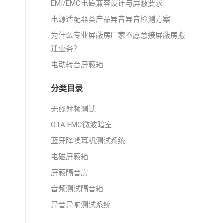
EMI/EMC电磁兼容设计与屏蔽要求
电源适配器类产品异音异音检测方案
为什么专业屏蔽房厂家不愿意接屏蔽房搬
迁业务？
电动转台屏蔽箱
分类目录
无线射频测试
OTA EMC微波暗室
蓝牙降噪耳机测试系统
电磁屏蔽箱
屏蔽隔音房
音频测试隔音箱
异音异响测试系统