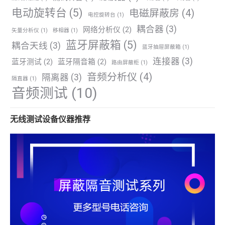
电动旋转台
(5)
电磁屏蔽房
(4)
电控旋转台
(1)
耦合器
(3)
网络分析仪
(2)
矢量分析仪
(1)
移相器
(1)
蓝牙屏蔽箱
(5)
耦合天线
(3)
蓝牙抽屉屏蔽箱
(1)
连接器
(3)
蓝牙测试
(2)
蓝牙隔音箱
(2)
路由屏蔽柜
(1)
音频分析仪
(4)
隔离器
(3)
隔直器
(1)
音频测试
(10)
无线测试设备仪器推荐