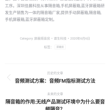
工序。深圳佳晨科技从事隔音箱,手机屏蔽箱,蓝牙屏蔽箱研
发生产销售为一体的隔音箱厂家,提供手动屏蔽箱,隔音箱,
手机屏蔽箱,蓝牙屏蔽箱定制。
Category:
屏蔽隔音房
谱生科技
2020年6月6日
标签：
屏蔽房
文
历史的文章
章
音频测试方案：音频FM指标测试方法
历
史
导
的
未来的文章
航
文
隔音箱的作用:无线产品测试环境中为什么要音
未
章：
频隔音？