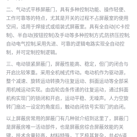
二、气动式平移屏蔽门，具有多种控制功能、操作轻便、
工作可靠等的特点，尤其是开关的过程不占屏蔽室的使用
空间，适用于焊接式或组装式屏蔽室。具有全自动(IC卡控
制)、半自动(按钮控制)及手动等多种控制方式;防挤压控制;
自动电气控制;采用先进、可靠的逻辑电路实现全自动控
制，并可定制控制逻辑。
三、电动锁紧屏蔽门，屏蔽性能高、稳定，但门的闭合与
开启比较笨重。采用全机械式传动。电动机作为驱动源，
整个减速、旋转运动转换为往复运动、斜面运动等全部采
用机械运动实现。由齿轮齿条传递的往复运动，通过斜面
机构实现门的锁闭和开启，运动平稳、无噪声。人力空旋
转门扇达一设定的角度后，触动启闭信号实现门的启闭。
以上屏蔽房常用的屏蔽门有几种就介绍到这里了，屏蔽门
是屏蔽房唯一活动部件，也是屏蔽房综合屏蔽效能的关
键，技术含量较高，材料特殊，工艺极其复杂，共426道